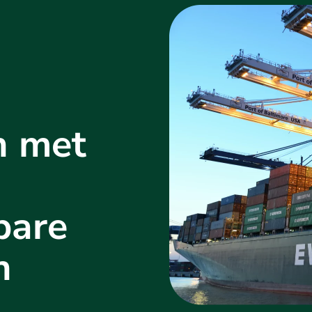
n met
bare
n