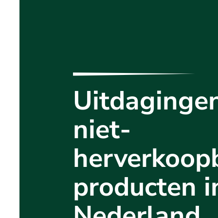
Uitdaginge
niet-
herverkoop
producten i
Nederland