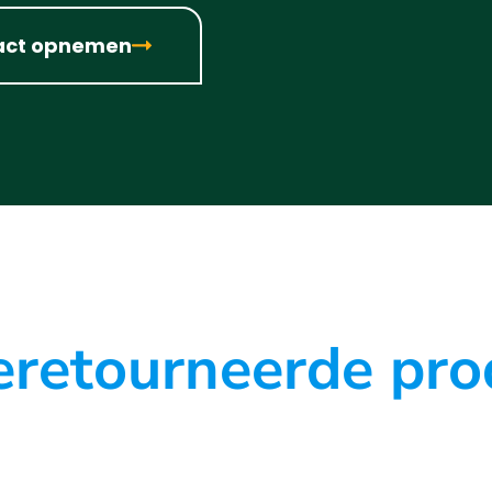
act opnemen
retourneerde pro