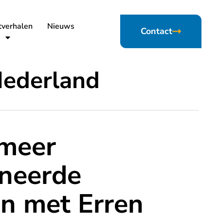
tverhalen
Nieuws
Contact
Nederland
rmeer
rneerde
n met Erren