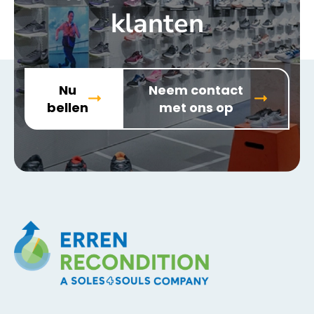
klanten
Nu
Neem contact
bellen
met ons op