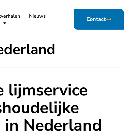
tverhalen
Nieuws
Contact
Nederland
e lijmservice
shoudelijke
n in Nederland