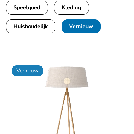
Speelgoed
Kleding
Huishoudelijk
Vernieuw
Vernieuw