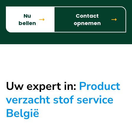
Nu
Contact
bellen
opnemen
Uw expert in:
Product
verzacht stof service
België