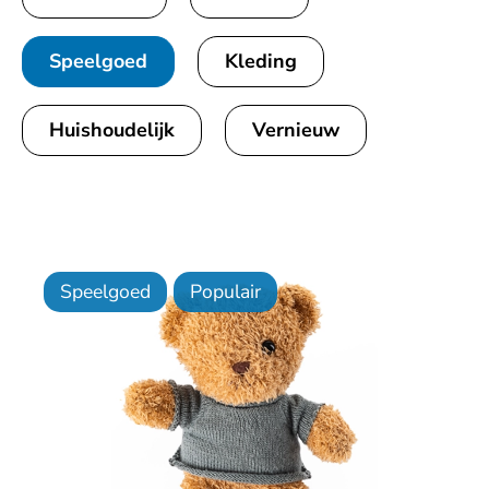
Speelgoed
Kleding
Huishoudelijk
Vernieuw
Speelgoed
Populair