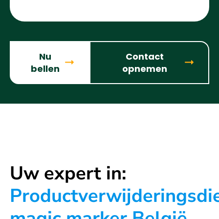
Nu
Contact
bellen
opnemen
Uw expert in:
Productverwijderingsdi
magic marker België