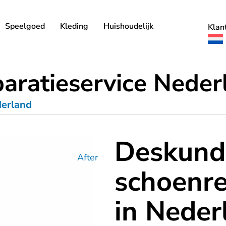
Speelgoed
Kleding
Huishoudelijk
Klan
aratieservice Neder
derland
Deskund
After
schoenre
in Neder