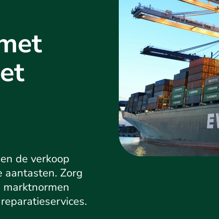
met
et
en de verkoop
e aantasten. Zorg
de marktnormen
reparatieservices.