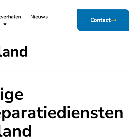
tverhalen
Nieuws
Contact
land
ige
paratiediensten
land