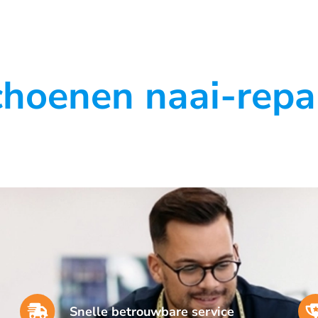
hoenen naai-repar
Snelle betrouwbare service