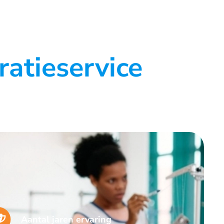
atieservice
Aantal jaren ervaring