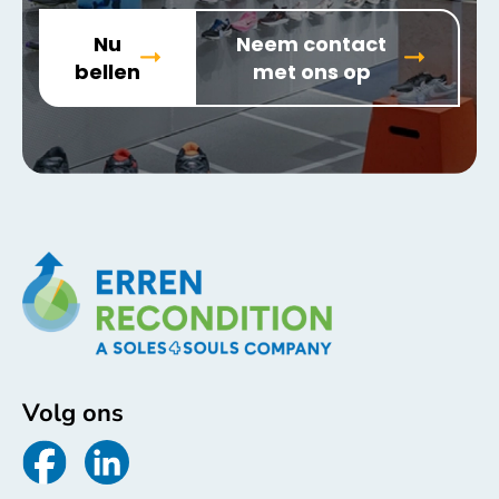
Nu
Neem contact
bellen
met ons op
Volg ons