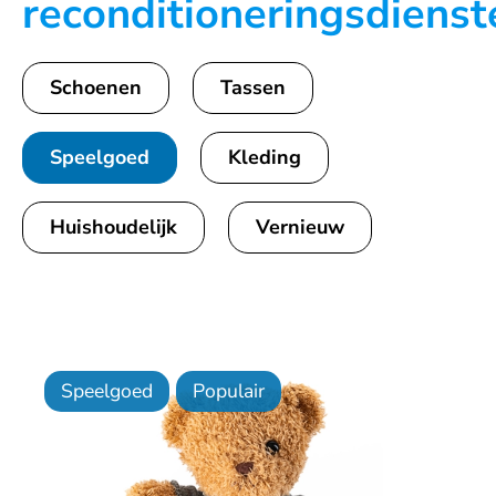
reconditioneringsdienst
Schoenen
Tassen
Speelgoed
Kleding
Huishoudelijk
Vernieuw
Speelgoed
Populair