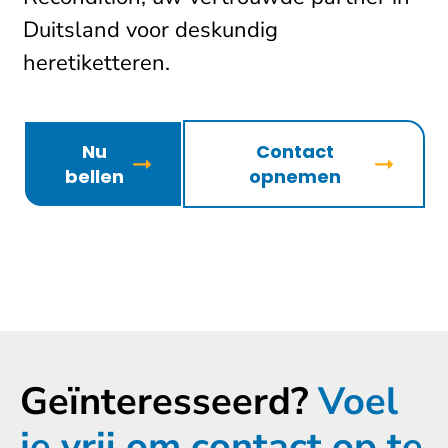
Duitsland voor deskundig
heretiketteren.
Nu
Contact
bellen
opnemen
Geïnteresseerd?
Voel
je vrij om contact op te