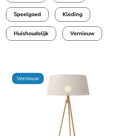
Speelgoed
Kleding
Huishoudelijk
Vernieuw
Vernieuw