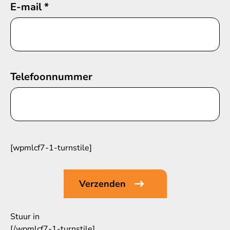
E-mail
*
Telefoonnummer
[wpmlcf7-1-turnstile]
Stuur in
[/wpmlcf7-1-turnstile]