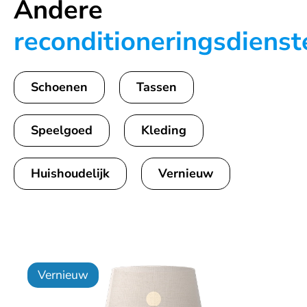
Andere
reconditioneringsdienst
Schoenen
Tassen
Speelgoed
Kleding
Huishoudelijk
Vernieuw
Vernieuw