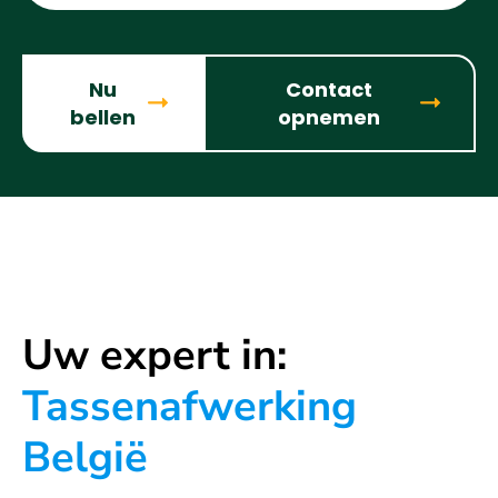
Nu
Contact
bellen
opnemen
Uw expert in:
Tassenafwerking
België