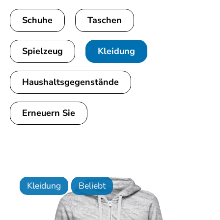
Schuhe
Taschen
Spielzeug
Kleidung
Haushaltsgegenstände
Erneuern Sie
Kleidung
Beliebt