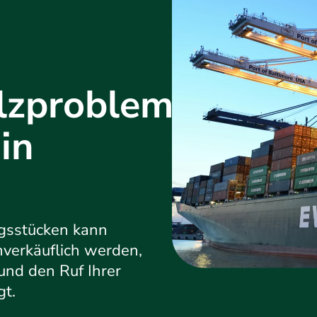
lzproblematik
in
gsstücken kann
nverkäuflich werden,
 und den Ruf Ihrer
gt.