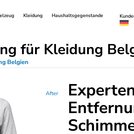
elzeug
Kleidung
Haushaltsgegenstande
Kunde
g für Kleidung Bel
ng Belgien
Experten
After
Entfern
Schimmel