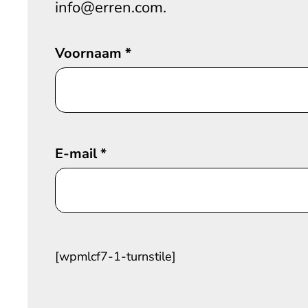
info@erren.com.
Voornaam
*
E-mail
*
[wpmlcf7-1-turnstile]