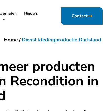
tverhalen
Nieuws
Contact
Home
/
Dienst kledingproductie Duitsland
meer producten
n Recondition in
d