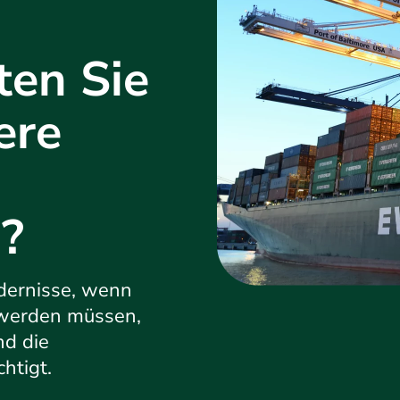
ten Sie
ere
?
dernisse, wenn
 werden müssen,
nd die
htigt.