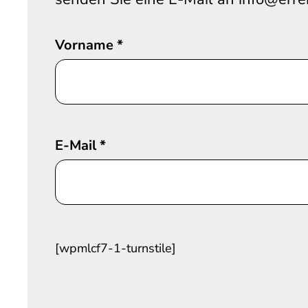
Vorname
*
E-Mail
*
[wpmlcf7-1-turnstile]