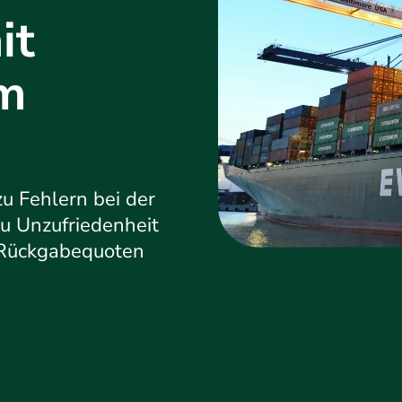
it
em
u Fehlern bei der
zu Unzufriedenheit
 Rückgabequoten