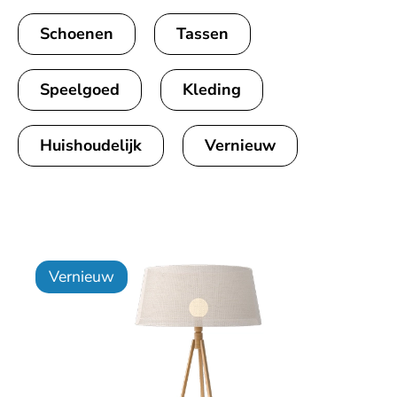
Schoenen
Tassen
Speelgoed
Kleding
Huishoudelijk
Vernieuw
Vernieuw