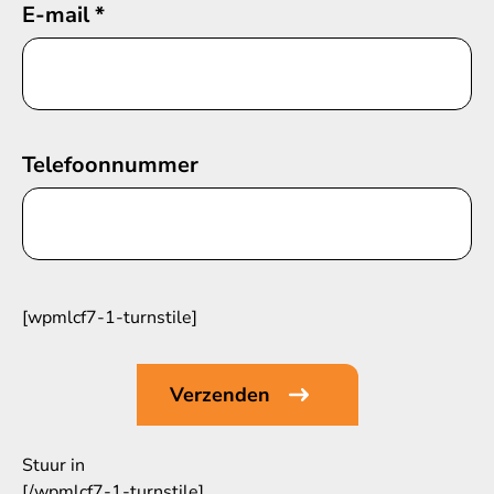
E-mail
*
Telefoonnummer
[wpmlcf7-1-turnstile]
Stuur in
[/wpmlcf7-1-turnstile]