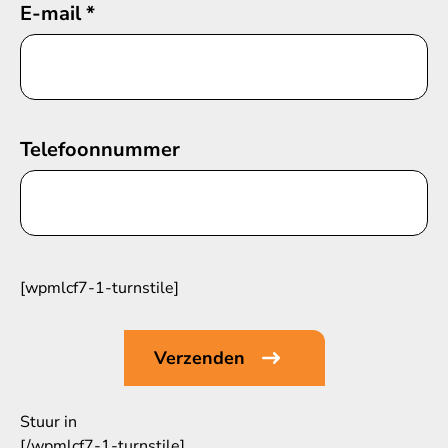
E-mail
*
Telefoonnummer
[wpmlcf7-1-turnstile]
Stuur in
[/wpmlcf7-1-turnstile]