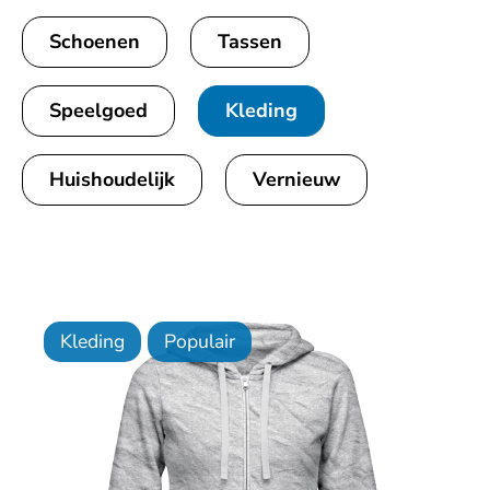
Schoenen
Tassen
Speelgoed
Kleding
Huishoudelijk
Vernieuw
Kleding
Populair