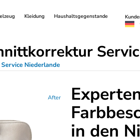
elzeug
Kleidung
Haushaltsgegenstande
Kunde
nittkorrektur Servi
 Service Niederlande
Experte
After
Farbbesc
in den N